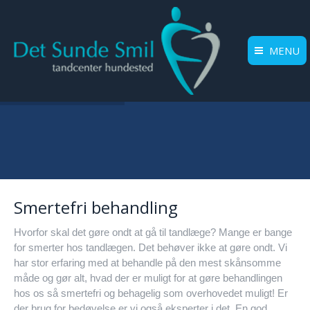
MENU
Smertefri behandling
Hvorfor skal det gøre ondt at gå til tandlæge? Mange er bange
for smerter hos tandlægen. Det behøver ikke at gøre ondt. Vi
har stor erfaring med at behandle på den mest skånsomme
måde og gør alt, hvad der er muligt for at gøre behandlingen
hos os så smertefri og behagelig som overhovedet muligt! Er
der brug for bedøvelse er vi også eksperter i det. En god