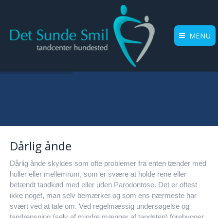
MENU
Dårlig ånde
Dårlig ånde skyldes som ofte problemer fra enten tænder med
huller eller mellemrum, som er svære at holde rene eller
betændt tandkød med eller uden Parodontose. Det er oftest
ikke noget, man selv bemærker og som ens nærmeste har
svært ved at tale om. Ved regelmæssig undersøgelse og
tandrensning (selv af mindre mænger af tandsten) forebygger